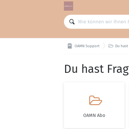

OAMN Support
Du hast
Du hast Fra

OAMN Abo