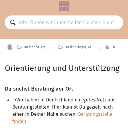


Du benötigst weiterführende Hilfe, im Notfall, für Dich oder für Deine Angehörigen
Du überlegst, etwas an Deinem Trinkverhalten zu verändern - mit diesen Inhalten kannst Du starten
Orientierung und Unterstützung
Orientierung und Unterstützung
Du suchst
Beratung
vor Ort
➞Wir haben in Deutschland ein gutes Netz aus
Beratungsstellen. Hier kannst Du gezielt nach
einer in Deiner Nähe suchen:
Beratungsstelle
finden